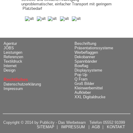
unproblematischer, einfacher Transport mit geringem
Platzbedarf
Agentur
Beschriftung
JOBS
Präsentationssysteme
Leistungen
Werbeflaggen
Referenzen
Dekobanner
Textildruck
Spannbänder
Internet
Bowflag
Design
Displaysysteme
Pop Up
Rechtliches
Q Fram
Groß Bilder
Datenschutzerklärung
Kleinwerbemittel
Impressum
Aufkleber
XXL Digitaldrucke
Copyright © 2014 by Publicity - Das Werbeteam Telefon 05552 91099
SITEMAP
|
IMPRESSUM
|
AGB
|
KONTAKT