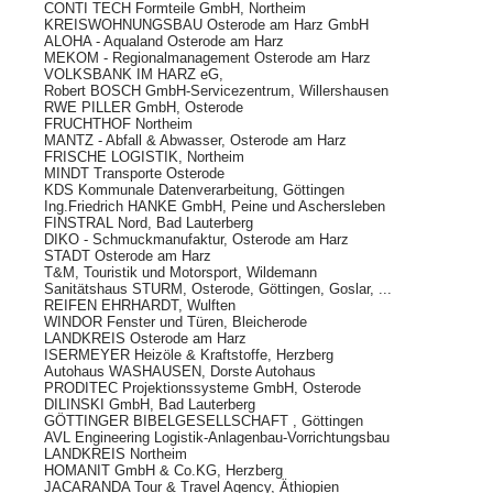
CONTI TECH Formteile GmbH, Northeim
KREISWOHNUNGSBAU Osterode am Harz GmbH
ALOHA - Aqualand Osterode am Harz
MEKOM - Regionalmanagement Osterode am Harz
VOLKSBANK IM HARZ eG,
Robert BOSCH GmbH-Servicezentrum, Willershausen
RWE PILLER GmbH, Osterode
FRUCHTHOF Northeim
MANTZ - Abfall & Abwasser, Osterode am Harz
FRISCHE LOGISTIK, Northeim
MINDT Transporte Osterode
KDS Kommunale Datenverarbeitung, Göttingen
Ing.Friedrich HANKE GmbH, Peine und Aschersleben
FINSTRAL Nord, Bad Lauterberg
DIKO - Schmuckmanufaktur, Osterode am Harz
STADT Osterode am Harz
T&M, Touristik und Motorsport, Wildemann
Sanitätshaus STURM, Osterode, Göttingen, Goslar, ...
REIFEN EHRHARDT, Wulften
WINDOR Fenster und Türen, Bleicherode
LANDKREIS Osterode am Harz
ISERMEYER Heizöle & Kraftstoffe, Herzberg
Autohaus WASHAUSEN, Dorste Autohaus
PRODITEC Projektionssysteme GmbH, Osterode
DILINSKI GmbH, Bad Lauterberg
GÖTTINGER BIBELGESELLSCHAFT , Göttingen
AVL Engineering Logistik-Anlagenbau-Vorrichtungsbau
LANDKREIS Northeim
HOMANIT GmbH & Co.KG, Herzberg
JACARANDA Tour & Travel Agency, Äthiopien