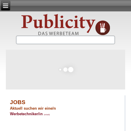
JOBS
Aktuell suchen wir eine/n
Werbetechniker/in
(m/w/d)