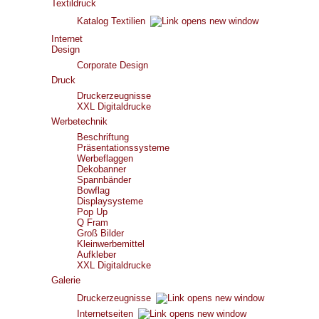
Textildruck
Katalog Textilien
Internet
Design
Corporate Design
Druck
Druckerzeugnisse
XXL Digitaldrucke
Werbetechnik
Beschriftung
Präsentationssysteme
Werbeflaggen
Dekobanner
Spannbänder
Bowflag
Displaysysteme
Pop Up
Q Fram
Groß Bilder
Kleinwerbemittel
Aufkleber
XXL Digitaldrucke
Galerie
Druckerzeugnisse
Internetseiten