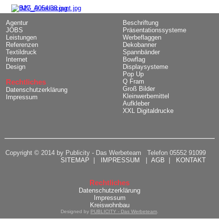
Agentur
Beschriftung
JOBS
Präsentationssysteme
Leistungen
Werbeflaggen
Referenzen
Dekobanner
Textildruck
Spannbänder
Internet
Bowflag
Design
Displaysysteme
Pop Up
Rechtliches
Q Fram
Groß Bilder
Datenschutzerklärung
Kleinwerbemittel
Impressum
Aufkleber
XXL Digitaldrucke
Copyright © 2014 by Publicity - Das Werbeteam Telefon 05552 91099
SITEMAP
|
IMPRESSUM
|
AGB
|
KONTAKT
Rechtliches
Datenschutzerklärung
Impressum
Kreiswohnbau
Designed by
PUBLICITY - Das Werbeteam
.